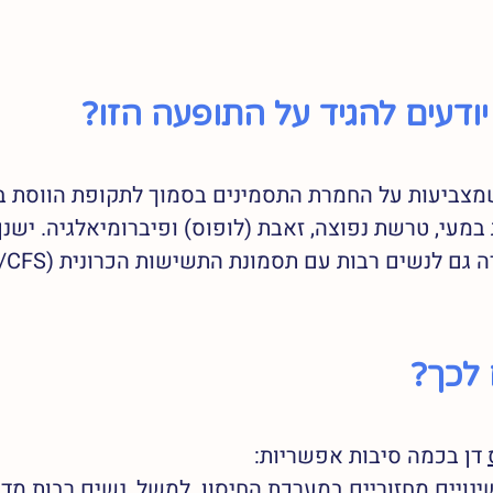
ודעים להגיד על התופעה הזו?
שמצביעות על החמרת התסמינים בסמוך לתקופת הווסת בק
מעי, טרשת נפוצה, זאבת (לופוס) ופיברומיאלגיה. ישנן 
ם לנשים רבות עם תסמונת התשישות הכרונית (ME/CFS). 
לכך?
 דן בכמה סיבות אפשריות:
נויים מחזוריים במערכת החיסון. למשל, נשים רבות מדו