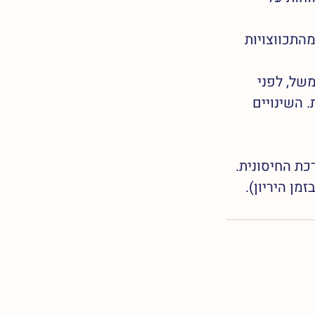
תכווצויות 
של, לפני 
וסת. השינויים 
ת החיסונית. 
ן היריון).