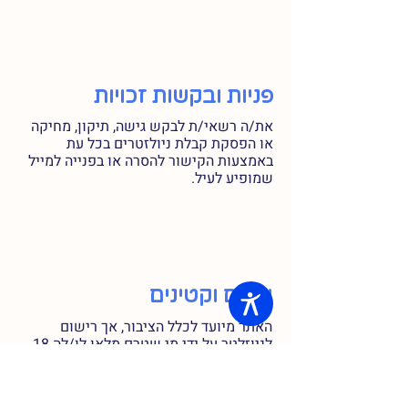
פניות ובקשות זכויות
את/ה רשאי/ת לבקש גישה, תיקון, מחיקה
או הפסקת קבלת ניולזטרים בכל עת
באמצעות הקישור להסרה או בפנייה למייל
שמופיע לעיל.
ילדים וקטינים
האתר מיועד לכלל הציבור, אך רישום
לניוזלטר על ידי מי שטרם מלאו לו/לה 18
מצריך הסכמת הורה או אפוטרופוס. אם
גיליתם כי ילד מסר מידע, צרו קשר לבקשת
מחיקה.